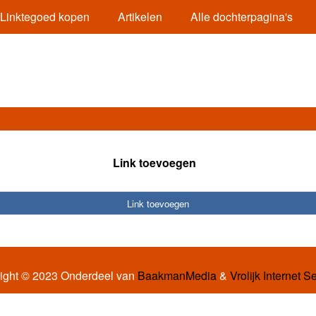
Linktegoed kopen
Artikelen
Alle dochterpagina's
Link toevoegen
Link toevoegen
ight © 2023 Onderdeel van
BaakmanMedia
&
Vrolijk Internet S