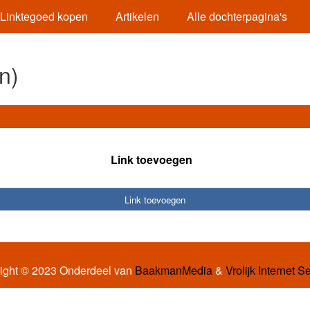
Linktegoed kopen
Artikelen
Alle dochterpagina's
n)
Link toevoegen
Link toevoegen
ight © 2023 Onderdeel van
BaakmanMedia
&
Vrolijk Internet S